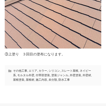
③上塗り ３回目の塗布になります。
その他工事
,
エリア
,
カラー
,
シリコン
,
スレート屋根
,
ネイビー
系
,
モルタル外壁
,
付帯部塗装
,
塗装ジャンル
,
外壁塗装
,
外壁材
,
屋根塗装
,
屋根材
,
施工内容
,
未分類
,
防水工事