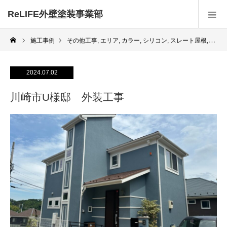
ReLIFE外壁塗装事業部
施工事例
その他工事
,
エリア
,
カラー
,
シリコン
,
スレート屋根
,
ネイ
2024.07.02
川崎市U様邸 外装工事