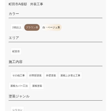
町田市A様邸 外装工事
カラー
2色以上
ブラウン系
白・ベージュ系
エリア
町田市
施工内容
その他工事
付帯部塗装
外壁塗装
屋根ふき替え工事
屋根カバー工法
屋根塗装
塗装ジャンル
シリコン