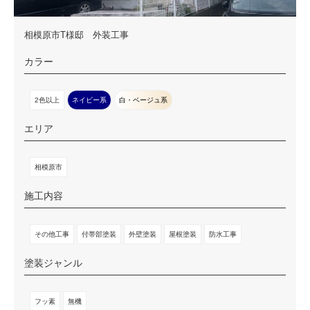
相模原市T様邸 外装工事
カラー
2色以上
ネイビー系
白・ベージュ系
エリア
相模原市
施工内容
その他工事
付帯部塗装
外壁塗装
屋根塗装
防水工事
塗装ジャンル
フッ素
無機