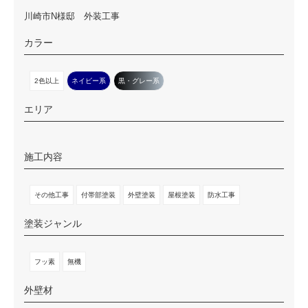
川崎市N様邸 外装工事
カラー
2色以上
ネイビー系
黒・グレー系
エリア
施工内容
その他工事
付帯部塗装
外壁塗装
屋根塗装
防水工事
塗装ジャンル
フッ素
無機
外壁材