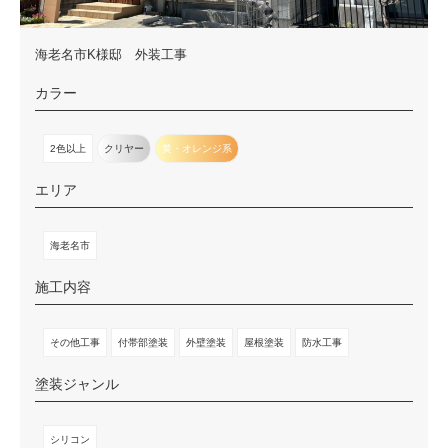
海老名市K様邸 外装工事
カラー
2色以上
クリヤー
黄・オレンジ系
エリア
海老名市
施工内容
その他工事
付帯部塗装
外壁塗装
屋根塗装
防水工事
塗装ジャンル
シリコン