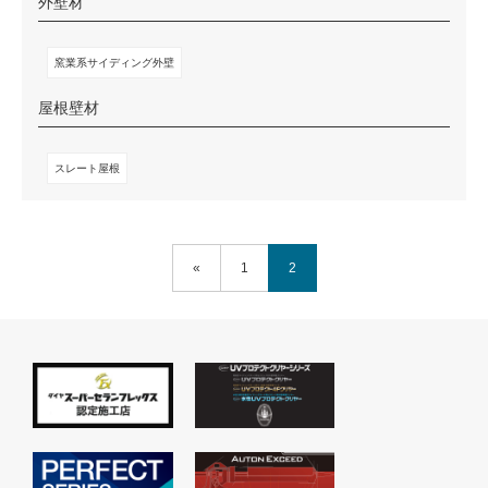
外壁材
窯業系サイディング外壁
屋根壁材
スレート屋根
«
1
2