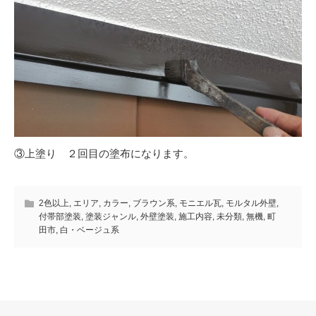
③上塗り ２回目の塗布になります。
2色以上
,
エリア
,
カラー
,
ブラウン系
,
モニエル瓦
,
モルタル外壁
,
付帯部塗装
,
塗装ジャンル
,
外壁塗装
,
施工内容
,
未分類
,
無機
,
町
田市
,
白・ベージュ系