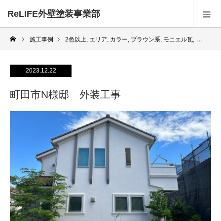
ReLIFE外壁塗装事業部
施工事例
2色以上
,
エリア
,
カラー
,
ブラウン系
,
モニエル瓦
,
モルタル
2023.12.22
町田市N様邸 外装工事