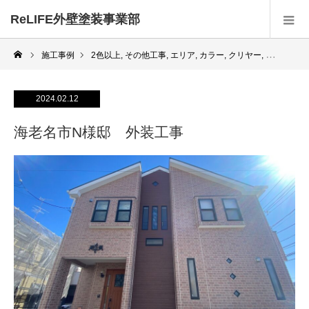
ReLIFE外壁塗装事業部
施工事例
2色以上
,
その他工事
,
エリア
,
カラー
,
クリヤー
,
スレート屋
2024.02.12
海老名市N様邸 外装工事