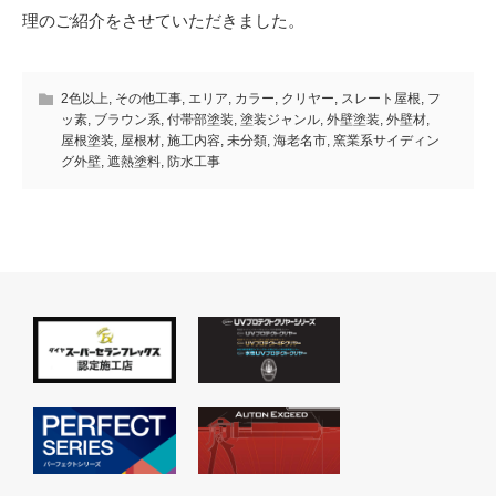
理のご紹介をさせていただきました。
2色以上
,
その他工事
,
エリア
,
カラー
,
クリヤー
,
スレート屋根
,
フ
ッ素
,
ブラウン系
,
付帯部塗装
,
塗装ジャンル
,
外壁塗装
,
外壁材
,
屋根塗装
,
屋根材
,
施工内容
,
未分類
,
海老名市
,
窯業系サイディン
グ外壁
,
遮熱塗料
,
防水工事