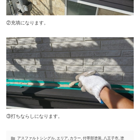
②充填になります。
③打ちならしになります。
アスファルトシングル
,
エリア
,
カラー
,
付帯部塗装
,
八王子市
,
塗