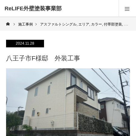
ReLIFE外壁塗装事業部
施工事例
アスファルトシングル
,
エリア
,
カラー
,
付帯部塗装
,
八王子
2024.11.28
八王子市F様邸 外装工事