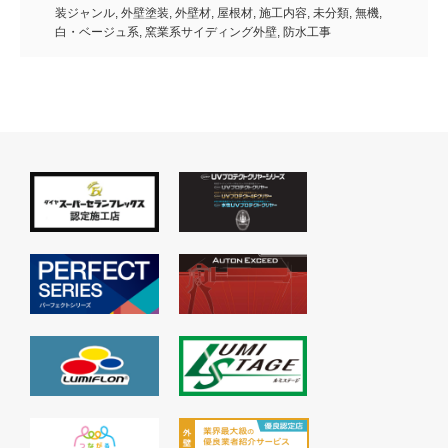
装ジャンル
,
外壁塗装
,
外壁材
,
屋根材
,
施工内容
,
未分類
,
無機
,
白・ベージュ系
,
窯業系サイディング外壁
,
防水工事