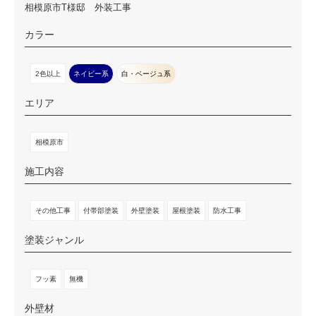
相模原市T様邸 外装工事
カラー
2色以上
ネイビー系
白・ベージュ系
エリア
相模原市
施工内容
その他工事
付帯部塗装
外壁塗装
屋根塗装
防水工事
塗装ジャンル
フッ素
無機
外壁材