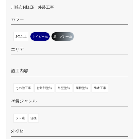
川崎市N様邸 外装工事
カラー
2色以上
ネイビー系
黒・グレー系
エリア
施工内容
その他工事
付帯部塗装
外壁塗装
屋根塗装
防水工事
塗装ジャンル
フッ素
無機
外壁材