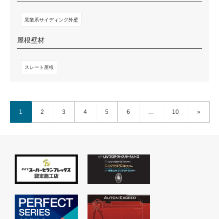
窯業系サイディング外壁
屋根壁材
スレート屋根
1
2
3
4
5
6
…
10
»