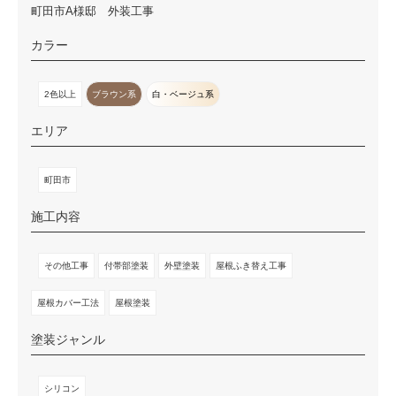
町田市A様邸 外装工事
カラー
2色以上
ブラウン系
白・ベージュ系
エリア
町田市
施工内容
その他工事
付帯部塗装
外壁塗装
屋根ふき替え工事
屋根カバー工法
屋根塗装
塗装ジャンル
シリコン